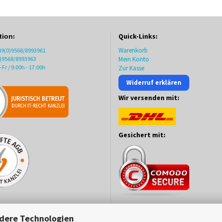
:
Quick-Links:
tion
Warenkorb
+49(0)9568/8993961
0)9568/8993963
Mein Konto
Fr / 9:00h - 17:00h
Zur Kasse
Widerruf erklären
Wir versenden mit:
Gesichert mit:
dere Technologien