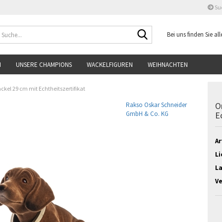
Su
Suche...
Bei uns finden Sie a
N
UNSERE CHAMPIONS
WACKELFIGUREN
WEIHNACHTEN
ckel 29 cm mit Echtheitszertifikat
O
Rakso Oskar Schneider
GmbH & Co. KG
E
Ar
Li
L
V