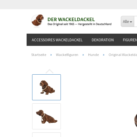
Alle
ACCESSOIRES WACKELDACKEL
DEKORATION
FIGURE
»
»
»
Startseite
Wackelfiguren
Hunde
Original Wackelda