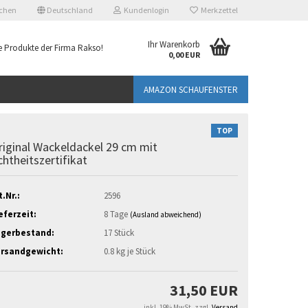
chen
Deutschland
Kundenlogin
Merkzettel
Ihr Warenkorb
lle Produkte der Firma Rakso!
0,00 EUR
AMAZON SCHAUFENSTER
TOP
riginal Wackeldackel 29 cm mit
chtheitszertifikat
t.Nr.:
2596
eferzeit:
8 Tage
(Ausland abweichend)
agerbestand:
17
Stück
ersandgewicht:
0.8
kg je Stück
31,50 EUR
inkl. 19% MwSt. zzgl.
Versand